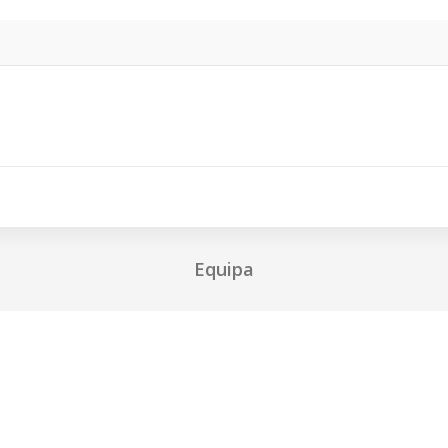
ção
Valências
Documentação
Notícias e Ev
Equipa