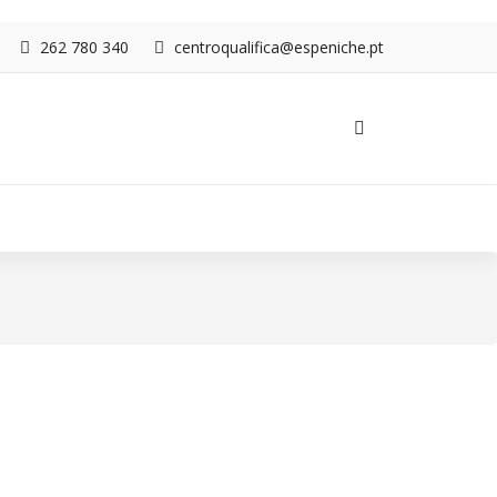
262 780 340
centroqualifica@espeniche.pt
entos
Contactos
Inscrição Online