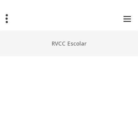
RVCC Escolar